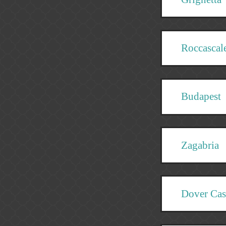
Roccascal
Budapest
Zagabria
Dover Cas