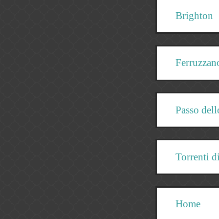
Brighton
Ferruzzan
Passo dell
Torrenti 
Home