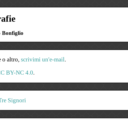
afie
o Bonfiglio
 o altro,
scrivimi un'e-mail
.
C BY-NC 4.0
.
Tre Signori