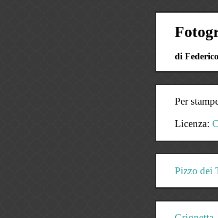
F
otogr
di Federic
Per stampe
Licenza:
C
Pizzo dei 
Grignetta