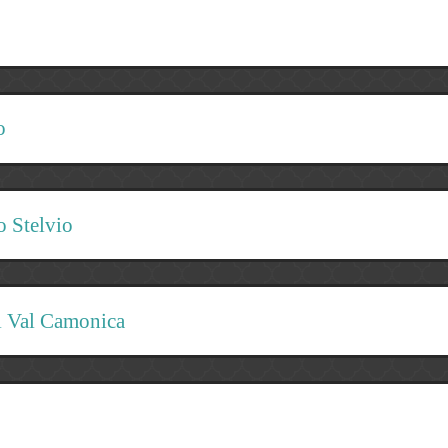
o
o Stelvio
di Val Camonica