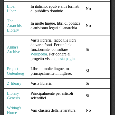
Liber
In italiano, epub e altri formati
No
Liber
di pubblico dominio.
The
In molte lingue, libri di politica
Anarchist
No
e attivismo legati all'anarchia.
Library
Vasta libreria, raccoglie libri
da varie fonti. Per un link
Anna's
funzionante, consultare
Sì
Archive
Wikipedia
. Per donare al
progetto visita
questa pagina
.
Project
Libri in molte lingue, ma
Sì
Gutenberg
principalmente in inglese.
Z-library
Vasta libreria.
Sì
Library
Principalmente per articoli
Sì
Genesis
scientifici.
Writing's
Vari classici della letteratura
No
Home